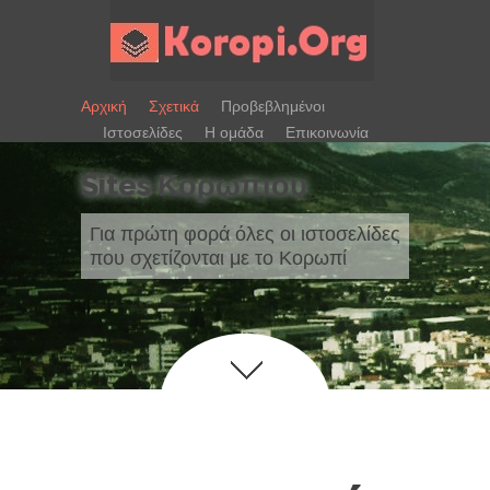
Αρχική
Σχετικά
Προβεβλημένοι
Ιστοσελίδες
Η ομάδα
Επικοινωνία
Sites Κορωπιου
Για πρώτη φορά όλες οι ιστοσελίδες
που σχετίζονται με το Κορωπί