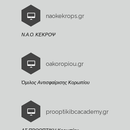
naokekrops.gr
Ν.Α.Ο. ΚΕΚΡΟΨ
oakoropiou.gr
Όμιλος Αντισφαίρισης Κορωπίου
prooptikibcacademy.gr