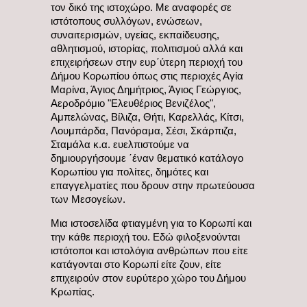
τον δικό της ιστοχώρο. Με αναφορές σε
ιστότοπους συλλόγων, ενώσεων,
συναιτερισμών, υγείας, εκπαίδευσης,
αθλητισμού, ιστορίας, πολιτισμού αλλά και
επιχειρήσεων στην ευρ΄ύτερη περιοχή του
Δήμου Κορωπίου όπως στις περιοχές Αγία
Μαρίνα, Άγιος Δημήτριος, Άγιος Γεώργιος,
Αεροδρόμιο "Ελευθέριος Βενιζέλος",
Αμπελώνας, Βίλιζα, Θήτι, Καρελλάς, Κίτσι,
Λουμπάρδα, Πανόραμα, Σέσι, Σκάρπιζα,
Σταμάλα κ.α. ευελπιστούμε να
δημιουργήσουμε ΄έναν θεματικό κατάλογο
Κορωπίου για πολίτες, δημότες και
επαγγελματίες που δρουν στην πρωτεύουσα
των Μεσογείων.
Μια ιστοσελίδα φτιαγμένη για το Κορωπί και
την κάθε περιοχή του. Εδώ φιλοξενούνται
ιστότοποι και ιστολόγια ανθρώπων που είτε
κατάγονται στο Κορωπί είτε ζουν, είτε
επιχειρούν στον ευρύτερο χώρο του Δήμου
Κρωπίας.